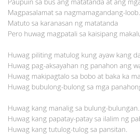
Paupuin sa bus ang matatanda at ang mga
Magpasalamat sa nagmamagandang-loob
Matuto sa karanasan ng matatanda
Pero huwag magpatali sa kaisipang makal
Huwag piliting matulog kung ayaw kang da
Huwag pag-aksayahan ng panahon ang wal
Huwag makipagtalo sa bobo at baka ka m
Huwag bubulong-bulong sa mga panahong
Huwag kang manalig sa bulung-bulungan.
Huwag kang papatay-patay sa ilalim ng pab
Huwag kang tutulog-tulog sa pansitan.