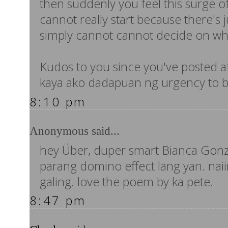
then suddenly you feel this surge o
cannot really start because there's
simply cannot cannot decide on whi
Kudos to you since you've posted af
kaya ako dadapuan ng urgency to b
8:10 pm
Anonymous said...
hey Über, duper smart Bianca Gonzal
parang domino effect lang yan. naii
galing. love the poem by ka pete.
8:47 pm