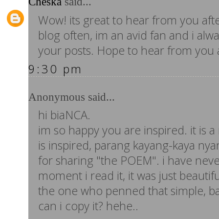
Cheska
said...
Wow! its great to hear from you after
blog often, im an avid fan and i alw
your posts. Hope to hear from you 
9:30 pm
Anonymous said...
hi biaNCA.
im so happy you are inspired. it is 
is inspired, parang kayang-kaya nya
for sharing "the POEM". i have never
moment i read it, it was just beautif
the one who penned that simple, bas
can i copy it? hehe..