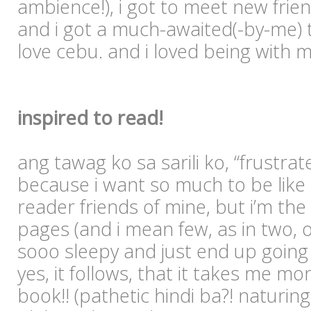
ambience!), i got to meet new fri
and i got a much-awaited(-by-me) 
love cebu. and i loved being with m
inspired to read!
ang tawag ko sa sarili ko, “frustrat
because i want so much to be like
reader friends of mine, but i’m the
pages (and i mean few, as in two, or 
sooo sleepy and just end up going o
yes, it follows, that it takes me mo
book!! (pathetic hindi ba?! natur