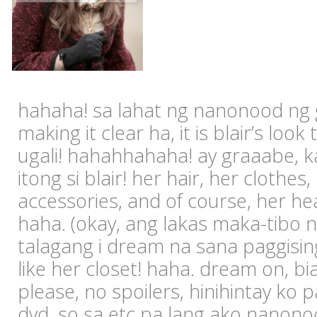
hahaha! sa lahat ng nanonood ng go
making it clear ha, it is blair’s look 
ugali! hahahhahaha! ay graaabe, ka
itong si blair! her hair, her clothes
accessories, and of course, her h
haha. (okay, ang lakas maka-tibo n
talagang i dream na sana paggisin
like her closet! haha. dream on, bi
please, no spoilers, hinihintay ko
dvd, so sa etc pa lang ako nanonoo