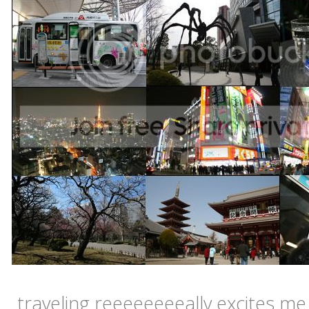
traveling reeeeeeeeally excites 