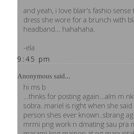
and yeah, i love blair's fashio sense 
dress she wore for a brunch with bla
headband... hahahaha.
-ela
9:45 pm
Anonymous said...
hi ms b
...thnks for posting again...alm m nk
sobra..mariel is right when she sai
person shes ever known..sbrang ag
mrmi png work n dmating sau pra mk
marami kng maipon at ng mapuntah