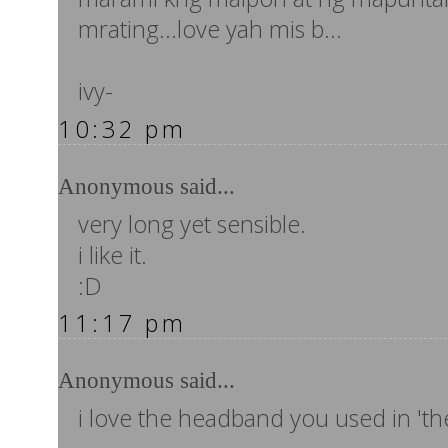
mrating...love yah mis b...
ivy-
10:32 pm
Anonymous said...
very long yet sensible.
i like it.
:D
11:17 pm
Anonymous said...
i love the headband you used in 'the b