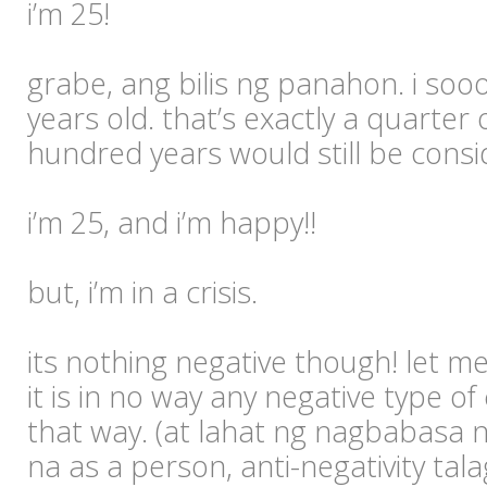
i’m 25!
grabe, ang bilis ng panahon. i sooo 
years old. that’s exactly a quarter of
hundred years would still be consid
i’m 25, and i’m happy!!
but, i’m in a crisis.
its nothing negative though! let me
it is in no way any negative type of cr
that way. (at lahat ng nagbabasa n
na as a person, anti-negativity tal