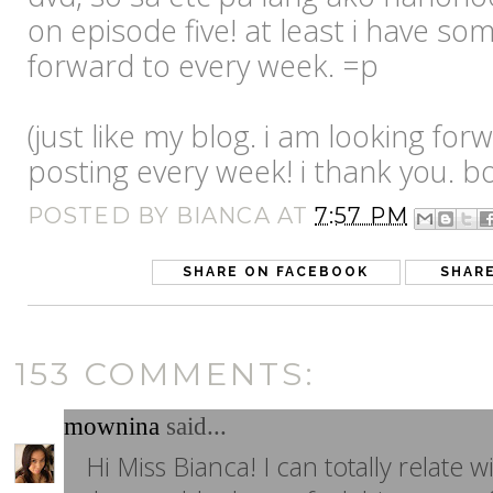
on episode five! at least i have so
forward to every week. =p
(just like my blog. i am looking fo
posting every week! i thank you. b
POSTED BY
BIANCA
AT
7:57 PM
SHARE ON FACEBOOK
SHAR
153 COMMENTS:
mownina
said...
Hi Miss Bianca! I can totally relate w